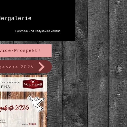
dergalerie
Fleischerei und Partyservice Volkens
vice-Prospekt!
gebote 2026